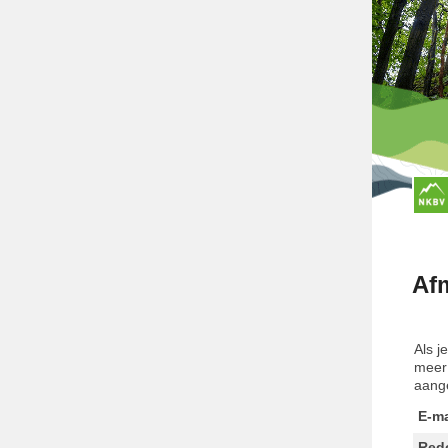
Af
Als j
meer 
aange
E-ma
Red