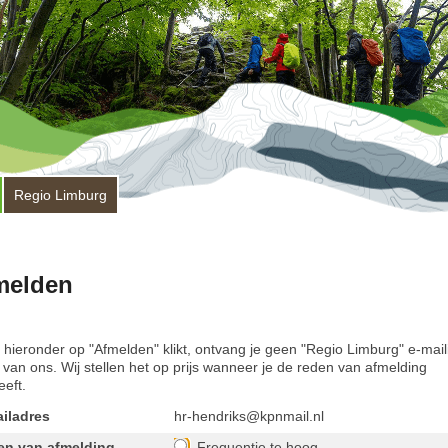
Regio Limburg
melden
e hieronder op "Afmelden" klikt, ontvang je geen "Regio Limburg" e-mail
van ons. Wij stellen het op prijs wanneer je de reden van afmelding
eft.
iladres
hr-hendriks@kpnmail.nl
en van afmelding
Frequentie te hoog